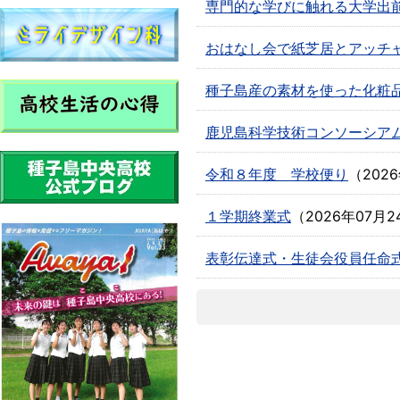
専門的な学びに触れる大学出
おはなし会で紙芝居とアッチ
種子島産の素材を使った化粧
鹿児島科学技術コンソーシア
令和８年度 学校便り
（
202
１学期終業式
（
2026年07月2
表彰伝達式・生徒会役員任命