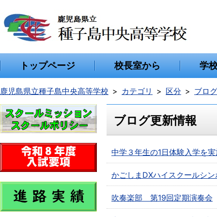
トップページ
校長室から
学
鹿児島県立種子島中央高等学校
カテゴリ
区分
ブロ
ブログ更新情報
中学３年生の1日体験入学を実
かごしまDXハイスクールシ
吹奏楽部 第19回定期演奏会