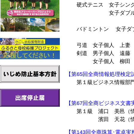
硬式テニス 女子シング
女子ダブルス 浦
立石 結月（
バドミントン 女子ダ
中村 佳帆（
弓道 女子個人 上妻 
剣道 男子個人 遠藤 
女子個人 柳田 彩
【第65回全商情報処理検定
第１級ビジネス情報部門
坂下 玲（情
【第67回全商ビジネス文書
第１級 浦口 美邑（情
濱田 天花（情報
【第143回全商珠算･電卓