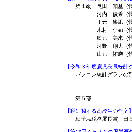
第１級 長田 知基（情
河内 優希（情報
川元 遙凪（情報
木村 ひめ（情報
舩元 美來（情報
河野 翔大（情報
山元 祐磨（情報
【令和３年度鹿児島県統計
パソコン統計グラフの部
佳作 小村 
佳作 隅田 
第５部 佳作 日
【税に関する高校生の作文
種子島税務署長賞 日髙
【第13回ふるさとの風景画