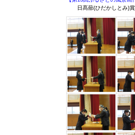
日髙蔀(ひだかしとみ)賞