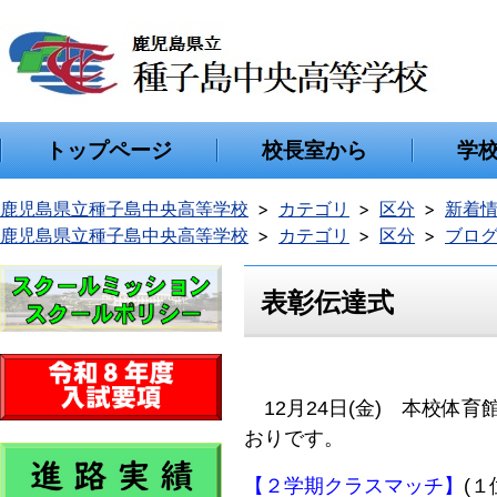
トップページ
校長室から
学
鹿児島県立種子島中央高等学校
カテゴリ
区分
新着
鹿児島県立種子島中央高等学校
カテゴリ
区分
ブロ
表彰伝達式
12月24日(金) 本校体
おりです。
【２学期クラスマッチ】
(１