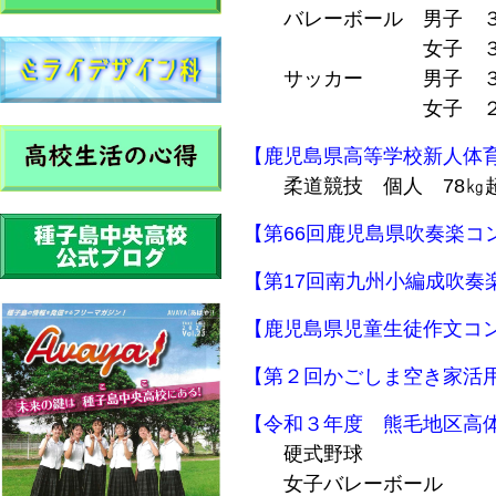
バレーボール 男子 ３年
女子 ３年１･
サッカー 男子 ３年
女子 ２年３
【鹿児島県高等学校新人体
柔道競技 個人 78㎏超
【第66回鹿児島県吹奏楽
【第17回南九州小編成吹
【鹿児島県児童生徒作文
【第２回かごしま空き家活
【令和３年度 熊毛地区高
硬式野球
女子バレーボール