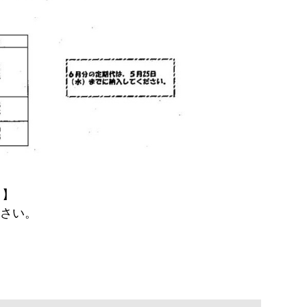
】
さい。