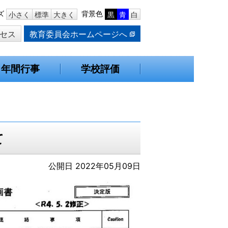
ズ
背景色
小さく
標準
大きく
黒
青
白
セス
教育委員会ホームページへ
年間行事
学校評価
て
公開日 2022年05月09日