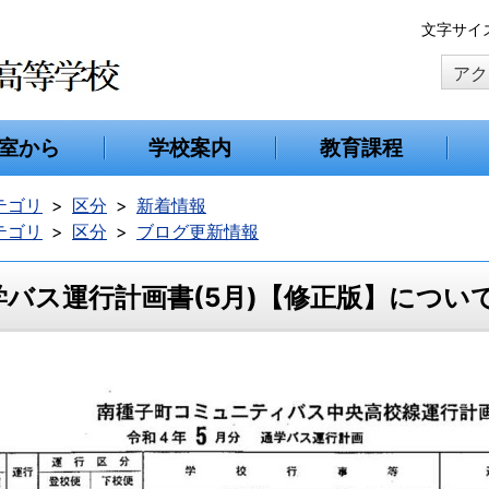
本
文字サイ
文
アク
へ
移
動
室から
学校案内
教育課程
テゴリ
区分
新着情報
テゴリ
区分
ブログ更新情報
学バス運行計画書(5月)【修正版】につい