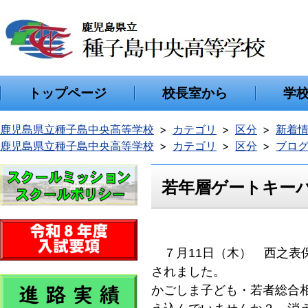
トップページ
校長室から
学
鹿児島県立種子島中央高等学校
カテゴリ
区分
新着
鹿児島県立種子島中央高等学校
カテゴリ
区分
ブロ
若年層ゲートキー
７月11日（木） 西之表
されました。
かごしま子ども・若者総合