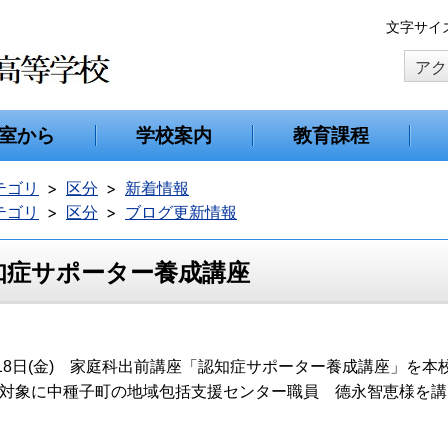
本
文字サイ
文
アク
へ
移
動
室から
学校案内
教育課程
テゴリ
区分
新着情報
テゴリ
区分
ブログ更新情報
知症サポーター養成講座
8日(金) 家庭科出前講座「認知症サポーター養成講座」を本校生徒(
)を対象に中種子町の地域包括支援センター職員 德永智恵様を
。