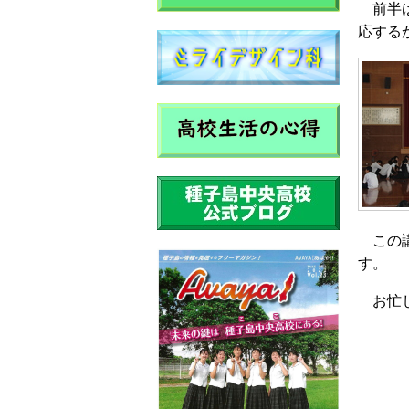
前半は
応する
この講
す。
お忙し