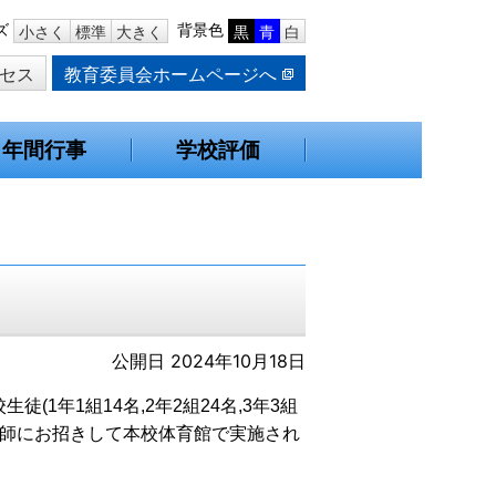
ズ
背景色
小さく
標準
大きく
黒
青
白
セス
教育委員会ホームページへ
年間行事
学校評価
公開日 2024年10月18日
1年1組14名,2年2組24名,3年3組
講師にお招きして本校体育館で実施され