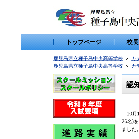
トップページ
校長
鹿児島県立種子島中央高等学校
カ
鹿児島県立種子島中央高等学校
カ
認
10月1
26名
ました