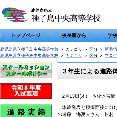
トップページ
校長室から
学
鹿児島県立種子島中央高等学校
カテゴリ
区分
新着
鹿児島県立種子島中央高等学校
カテゴリ
区分
ブロ
３年生による進路
2月13日(木) 本校体育
体験発表と模擬面接に分け
の遠藤 海夏人さん，松村 