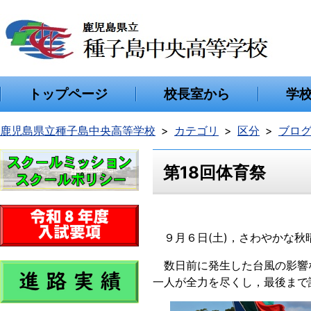
トップページ
校長室から
学
鹿児島県立種子島中央高等学校
カテゴリ
区分
ブロ
第18回体育祭
９月６日(土)，さわやかな秋
数日前に発生した台風の影響
一人が全力を尽くし，最後まで