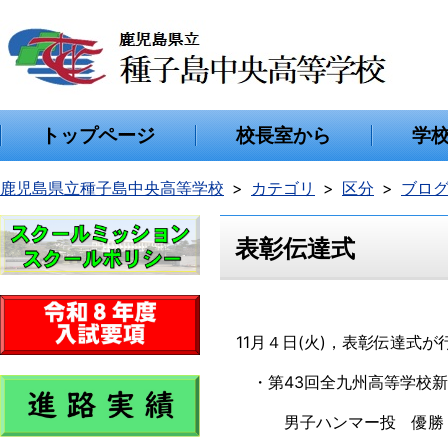
トップページ
校長室から
学
鹿児島県立種子島中央高等学校
カテゴリ
区分
ブロ
表彰伝達式
11月４日(火)，表彰伝達式
・第43回全九州高等学校新
男子ハンマー投 優勝 鮫