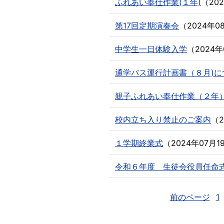
ふれあい奉仕作業(１年)
（
20
第17回定期演奏会
（
2024年0
中学生一日体験入学
（
2024年
通学バス運行計画書（８月)に
親子ふれあい奉仕作業（２年
校内立ち入り禁止のご案内
（
１学期終業式
（
2024年07月1
令和６年度 生徒会役員任命
前のページ
1