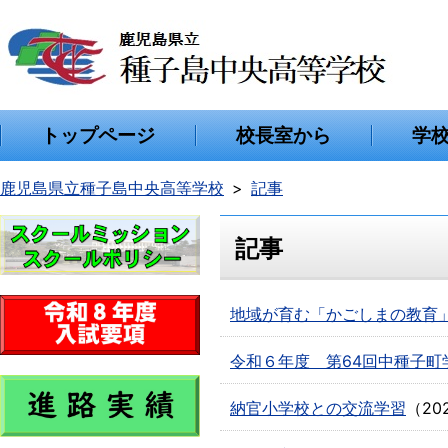
トップページ
校長室から
学
鹿児島県立種子島中央高等学校
記事
記事
地域が育む「かごしまの教育
令和６年度 第64回中種子町
納官小学校との交流学習
（
20