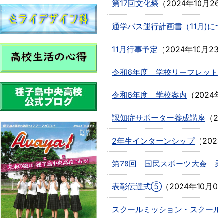
第17回文化祭
（
2024年10月2
通学バス運行計画書（11月)に
11月行事予定
（
2024年10月2
令和6年度 学校リーフレット
令和6年度 学校案内
（
2024
認知症サポーター養成講座
（
2年生インターンシップ
（
20
第78回 国民スポーツ大会 
表彰伝達式⑤
（
2024年10月0
スクールミッション・スクー