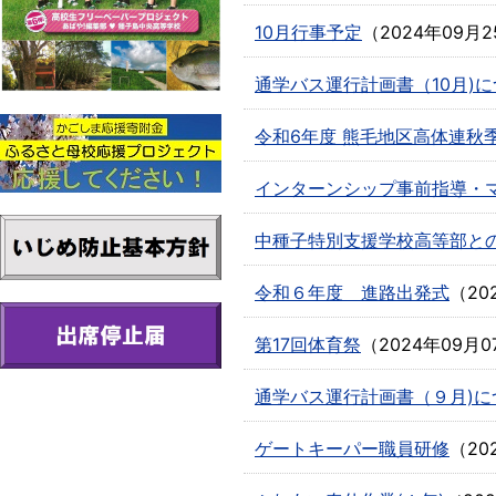
10月行事予定
（
2024年09月2
通学バス運行計画書（10月)
令和6年度 熊毛地区高体連秋
インターンシップ事前指導・
中種子特別支援学校高等部と
令和６年度 進路出発式
（
20
第17回体育祭
（
2024年09月0
通学バス運行計画書（９月)に
ゲートキーパー職員研修
（
20