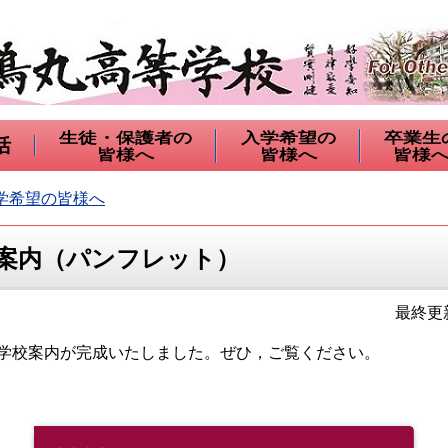
生徒・保護者の
入学希望の
卒業生
活
皆様へ
皆様へ
皆様
学希望の皆様へ
校案内（パンフレット）
最終更新
の学校案内が完成いたしました。ぜひ，ご覧ください。