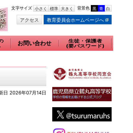
本
文字サイズ
背景色
小さく
標準
大きく
黒
青
白
文
アクセス
教育委員会ホームページへ
へ
移
動
の
生徒・保護者
お問い合わせ
へ
(要パスワード)
日 2026年07月14日