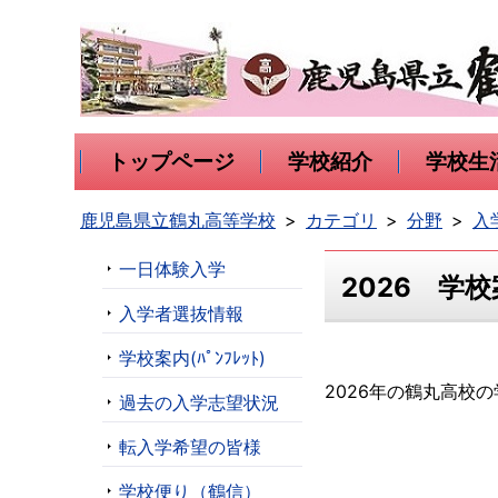
トップページ
学校紹介
学校生
鹿児島県立鶴丸高等学校
カテゴリ
分野
入
一日体験入学
2026 学
入学者選抜情報
学校案内(ﾊﾟﾝﾌﾚｯﾄ)
2026年の鶴丸高校
過去の入学志望状況
転入学希望の皆様
学校便り（鶴信）