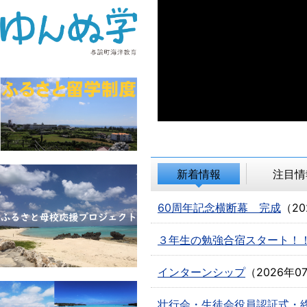
新着情報
注目情
60周年記念横断幕 完成
（
2
３年生の勉強合宿スタート！
インターンシップ
（
2026年0
壮行会・生徒会役員認証式・