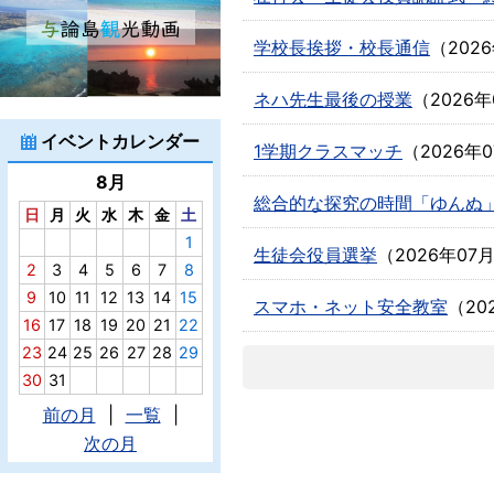
学校長挨拶・校長通信
（
202
ネハ先生最後の授業
（
2026年
イベントカレンダー
1学期クラスマッチ
（
2026年
8月
総合的な探究の時間「ゆんぬ」
日
月
火
水
木
金
土
1
生徒会役員選挙
（
2026年07
2
3
4
5
6
7
8
9
10
11
12
13
14
15
スマホ・ネット安全教室
（
20
16
17
18
19
20
21
22
23
24
25
26
27
28
29
30
31
前の月
|
一覧
|
次の月