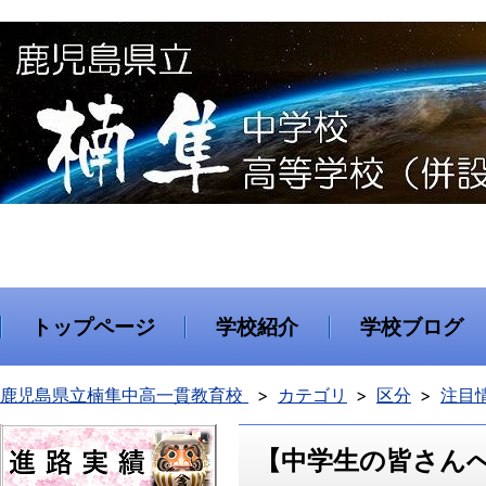
トップページ
学校紹介
学校ブログ
鹿児島県立楠隼中高一貫教育校
カテゴリ
区分
注目
【中学生の皆さん