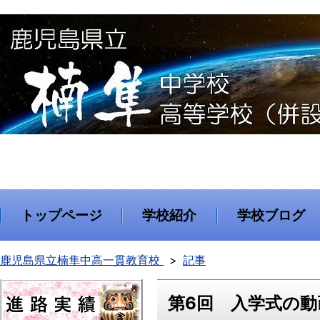
トップページ
学校紹介
学校ブログ
鹿児島県立楠隼中高一貫教育校
記事
第6回 入学式の