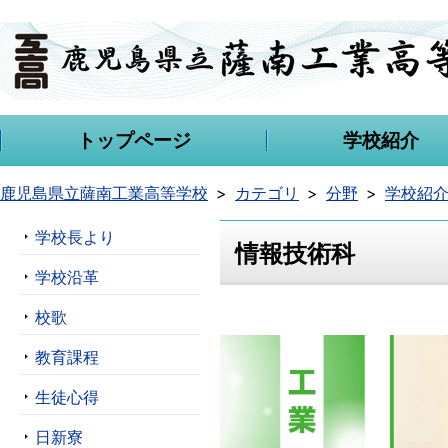
トップページ
学校紹介
鹿児島県立薩南工業高等学校
カテゴリ
分野
学校紹
学校長より
情報技術科
学校沿革
校歌
教育課程
生徒心得
日新寮