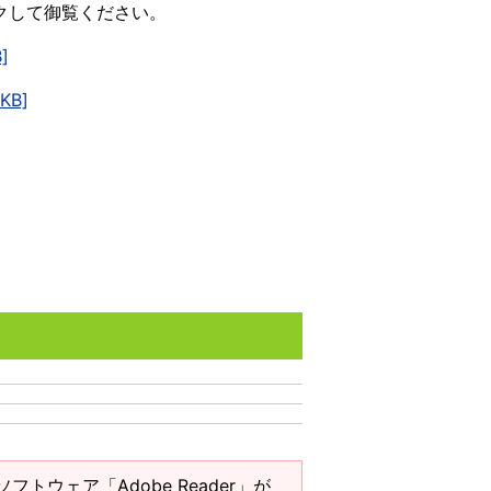
クして御覧ください。
]
B]
ソフトウェア「Adobe Reader」が