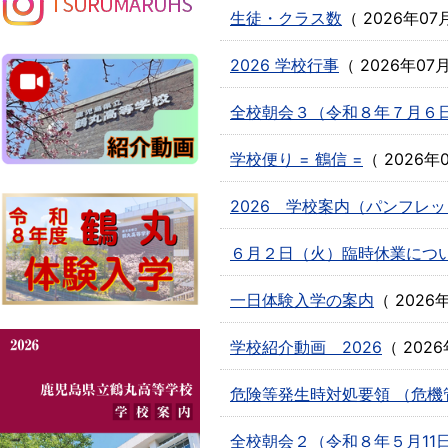
生徒・クラス数
（
2026年07
2026 学校行事
（
2026年07
全校朝会３（令和８年７月６
学校便り = 鶴信 =
（
2026年
2026 学校案内（パンフレ
６月２日（火）臨時休業につ
一日体験入学の案内
（
2026
学校紹介動画 2026
（
202
危険等発生時対処要領 （危機
全校朝会２（令和８年５月11