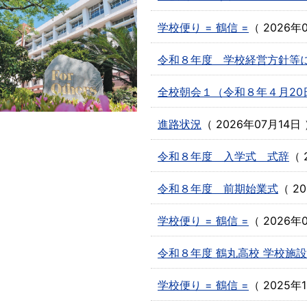
学校便り = 鶴信 =
（
2026年
令和８年度 学校経営方針等
全校朝会１（令和８年４月20
進路状況
（
2026年07月14日
令和８年度 入学式 式辞
（
令和８年度 前期始業式
（
2
学校便り = 鶴信 =
（
2026年
令和８年度 鶴丸高校 学校施
学校便り = 鶴信 =
（
2025年