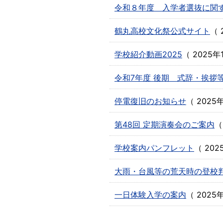
令和８年度 入学者選抜に関
鶴丸高校文化祭公式サイト
（
学校紹介動画2025
（
2025年
令和7年度 後期 式辞・挨拶
停電復旧のお知らせ
（
2025
第48回 定期演奏会のご案内
学校案内パンフレット
（
202
大雨・台風等の荒天時の登校
一日体験入学の案内
（
2025