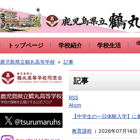
トップページ
学校紹介
学校生活
鹿児島県立鶴丸高等学校
記事
記事
RSS
Atom
【中学生の一日体験入学】に
教育課程
（
2026年07月14日