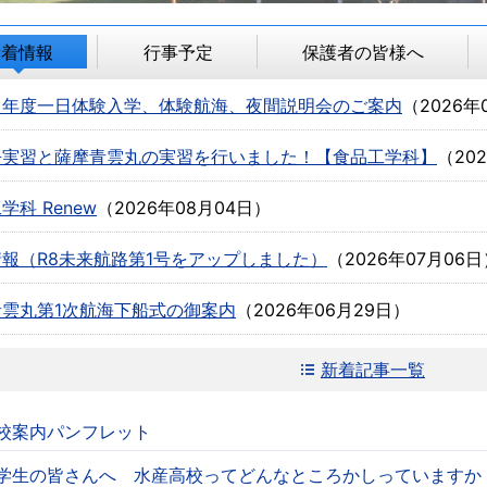
新着情報
行事予定
保護者の皆様へ
８年度一日体験入学、体験航海、夜間説明会のご案内
（
2026年
缶実習と薩摩青雲丸の実習を行いました！【食品工学科】
（
20
学科 Renew
（
2026年08月04日
）
報（R8未来航路第1号をアップしました）
（
2026年07月06日
青雲丸第1次航海下船式の御案内
（
2026年06月29日
）
新着記事一覧
校案内パンフレット
学生の皆さんへ 水産高校ってどんなところかしっていますか