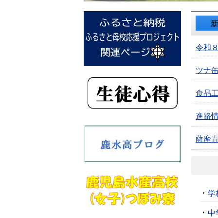
令和
ツナ
食品工
進路情
薩摩
学
中