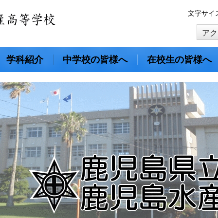
本
文字サイ
文
アク
へ
移
動
学科紹介
中学校の皆様へ
在校生の皆様へ