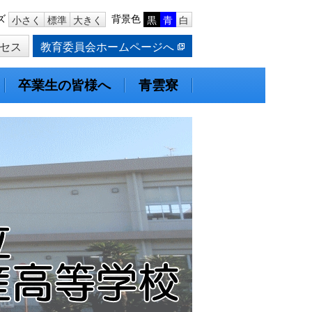
ズ
背景色
小さく
標準
大きく
黒
青
白
セス
教育委員会ホームページへ
卒業生の皆様へ
青雲寮